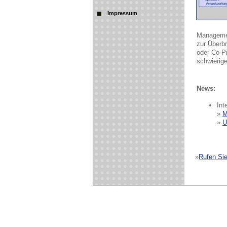
Impressum
Managemen
zur Überbr
oder Co-Pi
schwierige
News:
Int
»
M
»
U
»
Rufen Sie